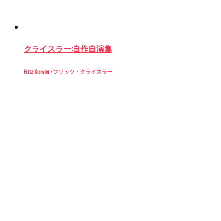
(新
で
で
ウ
で
し
開
開
で
開
い
き
き
開
き
ウ
ま
ま
き
ま
ィ
す)
す)
ま
す)
ン
す)
ド
ウ
クライスラー:自作自演集
で
開
き
ま
Fritz Kreisler : フリッツ・クライスラー
す)