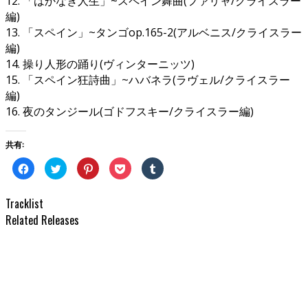
12. 「はかなき人生」~スペイン舞曲(ファリャ/クライスラー
編)
13. 「スペイン」~タンゴop.165-2(アルベニス/クライスラー
編)
14. 操り人形の踊り(ヴィンターニッツ)
15. 「スペイン狂詩曲」~ハバネラ(ラヴェル/クライスラー
編)
16. 夜のタンジール(ゴドフスキー/クライスラー編)
共有:
Facebook
ク
ク
ク
ク
で
リ
リ
リ
リ
共
ッ
ッ
ッ
ッ
有
ク
ク
ク
ク
す
し
し
し
し
Tracklist
る
て
て
て
て
に
Twitter
Pinterest
Pocket
Tumblr
Related Releases
は
で
で
で
で
ク
共
共
シ
共
リ
有
有
ェ
有
ッ
(新
(新
ア
(新
ク
し
し
(新
し
し
い
い
し
い
て
ウ
ウ
い
ウ
く
ィ
ィ
ウ
ィ
だ
ン
ン
ィ
ン
さ
ド
ド
ン
ド
い
ウ
ウ
ド
ウ