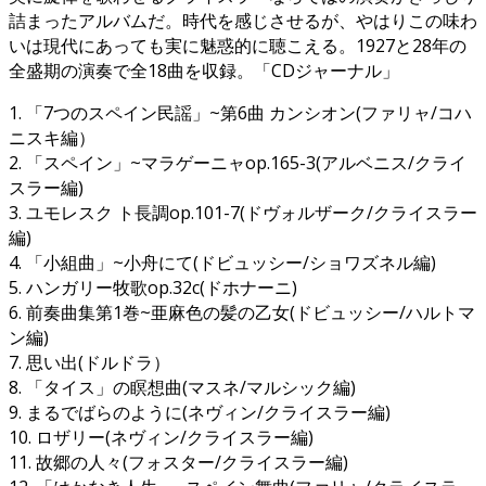
詰まったアルバムだ。時代を感じさせるが、やはりこの味わ
いは現代にあっても実に魅惑的に聴こえる。1927と28年の
全盛期の演奏で全18曲を収録。「CDジャーナル」
1. 「7つのスペイン民謡」~第6曲 カンシオン(ファリャ/コハ
ニスキ編）
2. 「スペイン」~マラゲーニャop.165-3(アルベニス/クライ
スラー編)
3. ユモレスク ト長調op.101-7(ドヴォルザーク/クライスラー
編)
4. 「小組曲」~小舟にて(ドビュッシー/ショワズネル編)
5. ハンガリー牧歌op.32c(ドホナーニ)
6. 前奏曲集第1巻~亜麻色の髪の乙女(ドビュッシー/ハルトマ
ン編)
7. 思い出(ドルドラ）
8. 「タイス」の瞑想曲(マスネ/マルシック編)
9. まるでばらのように(ネヴィン/クライスラー編)
10. ロザリー(ネヴィン/クライスラー編)
11. 故郷の人々(フォスター/クライスラー編)