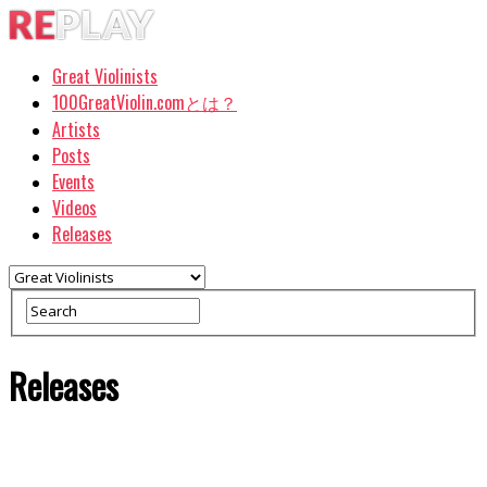
Great Violinists
100GreatViolin.comとは？
Artists
Posts
Events
Videos
Releases
Releases